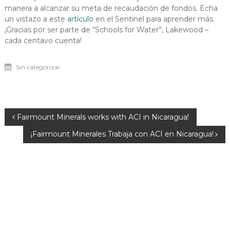
manera a alcanzar su meta de recaudación de fondos. Echa
un vistazo a este
artículo
en el Sentinel para aprender más.
¡Gracias por ser parte de “Schools for Water”, Lakewood –
cada centavo cuenta!
Sin categorizar
Post
Fairmount Minerals works with ACI in Nicaragua!
¡Fairmount Minerales Trabaja con ACI en Nicaragua!
navigation