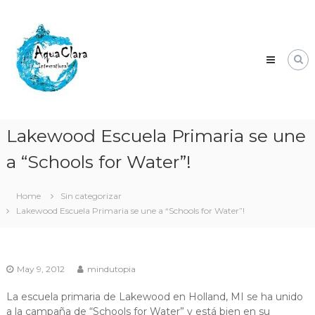
Skip
Aqua
to
Clara
content
Clean
water
for
the
world.
Lakewood Escuela Primaria se une
a “Schools for Water”!
Home
Sin categorizar
Lakewood Escuela Primaria se une a “Schools for Water”!
May 9, 2012
mindutopia
La escuela primaria de Lakewood en Holland, MI se ha unido
a la campaña de “Schools for Water” y está bien en su