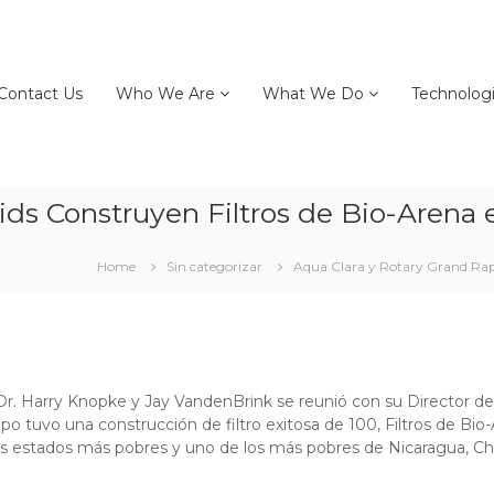
Contact Us
Who We Are
What We Do
Technolog
ids Construyen Filtros de Bio-Arena
Home
Sin categorizar
Aqua Clara y Rotary Grand Rap
r. Harry Knopke y Jay VandenBrink se reunió con su Director de 
ipo tuvo una construcción de filtro exitosa de 100, Filtros de Bi
los estados más pobres y uno de los más pobres de Nicaragua, C