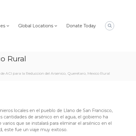
ies
Global Locations
Donate Today
o Rural
 de ACI para la Reduccion del Arsenico, Queretaro, Mexico Rural
ieros locales en el pueblo de Llano de San Francisco,
as cantidades de arsénico en el agua, el gobierno ha
arios que se instalará para eliminar el arsénico en el
, este fue un viaje muy exitoso.