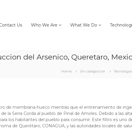
Contact Us
Who We Are
What We Do
Technolog
ccion del Arsenico, Queretaro, Mexic
Home
Sin categorizar
Tecnologia
filtro de membrana-hueco mientras que el entrenamiento de ingen
 de la Serra Gorda al pueblo de Pinal de Amoles. Debido a las alt
 los habitantes del pueblo para consumir. Este filtro es uno de v
ónoma de Querétaro, CONAGUA, y las autoridades locales de salud