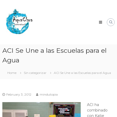
Skip
Aqua
to
Clara
content
Clean
water
for
the
world.
ACI Se Une a las Escuelas para el
Agua
Home
Sin categorizar
ACI Se Une a las Escuelas para el Agua
February 3, 2012
mindutopia
ACI ha
combinado
con Katie