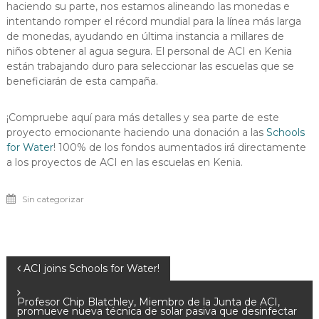
haciendo su parte, nos estamos alineando las monedas e
intentando romper el récord mundial para la línea más larga
de monedas, ayudando en última instancia a millares de
niños obtener al agua segura. El personal de ACI en Kenia
están trabajando duro para seleccionar las escuelas que se
beneficiarán de esta campaña.
¡Compruebe aquí para más detalles y sea parte de este
proyecto emocionante haciendo una donación a las
Schools
for Water
! 100% de los fondos aumentados irá directamente
a los proyectos de ACI en las escuelas en Kenia.
Sin categorizar
Post
ACI joins Schools for Water!
navigation
Profesor Chip Blatchley, Miembro de la Junta de ACI,
promueve nueva técnica de solar pasiva que desinfectar