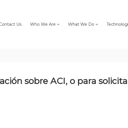
Contact Us
Who We Are
What We Do
Technolog
ción sobre ACI, o para solicit