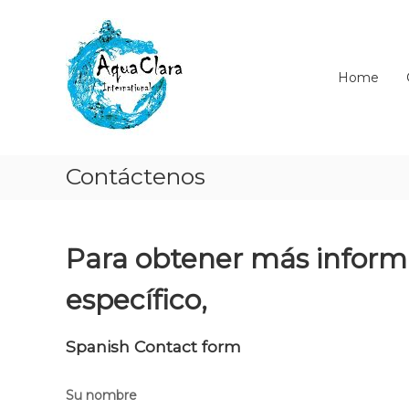
Skip
Aqua
to
Clara
content
Clean
Home
water
for
the
world.
Contáctenos
Para obtener más informa
específico,
Spanish Contact form
Su nombre