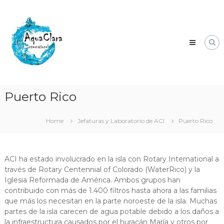
Skip
Aqua
to
Clara
content
Clean
water
for
the
world.
Puerto Rico
Home
Jefaturas y Laboratorio de ACI
Puerto Rico
ACI ha estado involucrado en la isla con Rotary International a
través de Rotary Centennial of Colorado (WaterRico) y la
Iglesia Reformada de América.
Ambos grupos han
contribuido con más de 1.400 filtros hasta ahora a las familias
que más los necesitan en la parte noroeste de la isla.
Muchas
partes de la isla carecen de agua potable debido a los daños a
la infraestructura causados por el huracán María y otros por