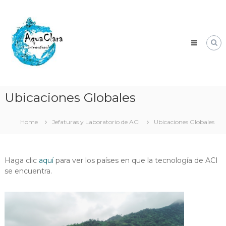
Skip
Aqua
to
Clara
content
Clean
water
for
the
world.
Ubicaciones Globales
Home
Jefaturas y Laboratorio de ACI
Ubicaciones Globales
Haga clic
aquí
para ver los países en que la tecnología de ACI
se encuentra.