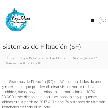
Skip
Aqua
to
Clara
content
Clean
water
for
the
world.
Sistemas de Filtración (SF)
Home
Agua Potable por todo el Mundo
Tecnologías de ACI
Sistemas de Filtración (SF)
Los Sistemas de Filtración (SF) de ACI son unidades de arena
y membrana que pueden eliminar virtualmente toda la
turbidez, parásitos y bacterias en la producción de 1000 -
10.000 litros diarios para escuelas, hospitales y pequeñas
aldeas etc. A partir de 2017 ACI tiene 74 sistemas de filtración
instalados en todo el mundo.